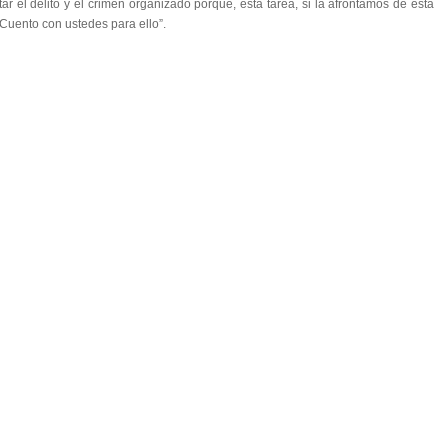
 el delito y el crimen organizado porque, esta tarea, si la afrontamos de esta
Cuento con ustedes para ello”.