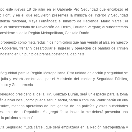
icipó este jueves 18 de julio en el Gabinete Pro Seguridad que encabezó el
c Font, y en el que estuvieron presentes la ministra del Interior y Seguridad
Defensa Nacional, Maya Fernández; el ministro de Hacienda, Mario Marcel; el
e; el subsecretario de Prevención del Delito, Eduardo Vergara; el subsecretario
 presidencial de la Región Metropolitana, Gonzalo Durán.
propuesto como meta reducir los homicidios que han venido al alza en nuestro
o Gobierno, frenar y desarticular el ingreso y operación de bandas de crimen
ndatario en un punto de prensa posterior al gabinete.
 Seguridad para la Región Metropolitana: Esta unidad de acción y seguridad se
ulio y estará conformada por el Ministerio del Interior y Seguridad Pública,
úblico y Gendarmería.
 delegado presidencial de la RM, Gonzalo Durán, será un espacio para la toma
n a nivel local, como puede ser un sector, barrio o comuna. Participarán en ella
nsalve, mandos operativos de inteligencia de las policías y otras autoridades
residente de la República. Y agregó: “esta instancia me deberá presentar una
e la próxima semana”.
lta Seguridad: “Esta cárcel, que será emplazada en la Región Metropolitana y