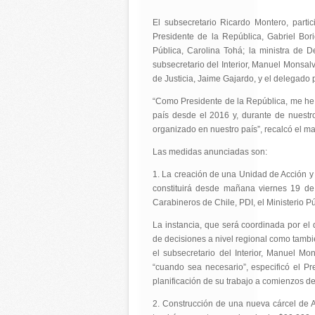
El subsecretario Ricardo Montero, part
Presidente de la República, Gabriel Bori
Pública, Carolina Tohá; la ministra de 
subsecretario del Interior, Manuel Monsalv
de Justicia, Jaime Gajardo, y el delegado
“Como Presidente de la República, me he 
país desde el 2016 y, durante de nuestr
organizado en nuestro país”, recalcó el ma
Las medidas anunciadas son:
1. La creación de una Unidad de Acción y
constituirá desde mañana viernes 19 de j
Carabineros de Chile, PDI, el Ministerio P
La instancia, que será coordinada por el
de decisiones a nivel regional como tambié
el subsecretario del Interior, Manuel Mo
“cuando sea necesario”, especificó el P
planificación de su trabajo a comienzos d
2. Construcción de una nueva cárcel de A