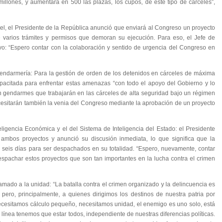
llones, y aumentará en 500 las plazas, los cupos, de este tipo de cárceles”,
cel, el Presidente de la República anunció que enviará al Congreso un proyecto
e varios trámites y permisos que demoran su ejecución. Para eso, el Jefe de
ivo: “Espero contar con la colaboración y sentido de urgencia del Congreso en
endarmería: Para la gestión de orden de los detenidos en cárceles de máxima
apacitada para enfrentar estas amenazas “con todo el apoyo del Gobierno y lo
on gendarmes que trabajarán en las cárceles de alta seguridad bajo un régimen
ecesitarán también la venia del Congreso mediante la aprobación de un proyecto
eligencia Económica y el del Sistema de Inteligencia del Estado: el Presidente
 ambos proyectos y anunció su discusión inmediata, lo que significa que la
seis días para ser despachados en su totalidad. “Espero, nuevamente, contar
spachar estos proyectos que son tan importantes en la lucha contra el crimen
lamado a la unidad: “La batalla contra el crimen organizado y la delincuencia es
pero, principalmente, a quienes dirigimos los destinos de nuestra patria por
cesitamos cálculo pequeño, necesitamos unidad, el enemigo es uno solo, está
la línea tenemos que estar todos, independiente de nuestras diferencias políticas.