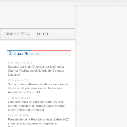
CÓDIGO DE ÉTICA
POLDEF
Últimas Noticias
3 de agosto de 2026
Subsecretario de Defensa participó en la
Cuenta Pública del Ministerio de Defensa
Nacional
29 de julio de 2026
Subsecretario Álvarez asiste a inauguración
de curso de preparación de Dotaciones
Antárticas de las FF.AA.
27 de julio de 2026
Con presencia de Subsecretario Álvarez
parten reuniones de trabajo para elaborar
nueva Política de Defensa
9 de julio de 2026
Presidente de la República visita Salitre 2026
y destaca la cooperación regional en