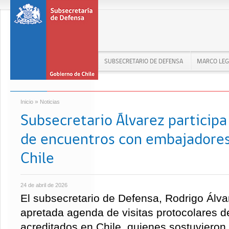
SUBSECRETARIO DE DEFENSA
MARCO LEG
»
Inicio
Noticias
Subsecretario Álvarez particip
de encuentros con embajadores
Chile
24 de abril de 2026
El subsecretario de Defensa, Rodrigo Álvar
apretada agenda de visitas protocolares 
acreditados en Chile, quienes sostuvieron