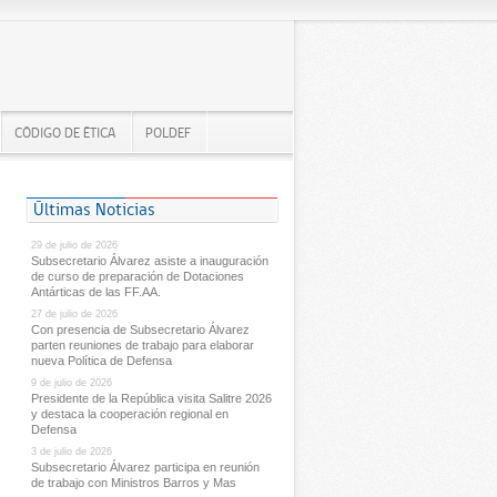
CÓDIGO DE ÉTICA
POLDEF
Últimas Noticias
29 de julio de 2026
Subsecretario Álvarez asiste a inauguración
de curso de preparación de Dotaciones
Antárticas de las FF.AA.
27 de julio de 2026
Con presencia de Subsecretario Álvarez
parten reuniones de trabajo para elaborar
nueva Política de Defensa
9 de julio de 2026
Presidente de la República visita Salitre 2026
y destaca la cooperación regional en
Defensa
3 de julio de 2026
Subsecretario Álvarez participa en reunión
de trabajo con Ministros Barros y Mas