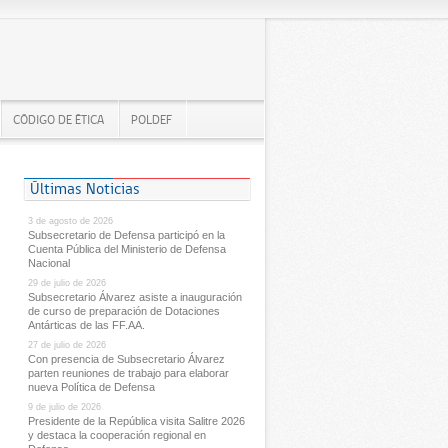
CÓDIGO DE ÉTICA
POLDEF
Últimas Noticias
3 de agosto de 2026
Subsecretario de Defensa participó en la
Cuenta Pública del Ministerio de Defensa
Nacional
29 de julio de 2026
Subsecretario Álvarez asiste a inauguración
de curso de preparación de Dotaciones
Antárticas de las FF.AA.
27 de julio de 2026
Con presencia de Subsecretario Álvarez
parten reuniones de trabajo para elaborar
nueva Política de Defensa
9 de julio de 2026
Presidente de la República visita Salitre 2026
y destaca la cooperación regional en