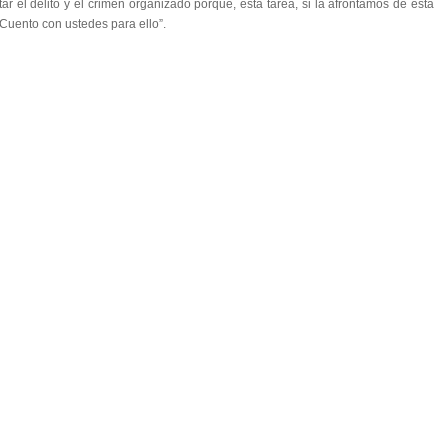
 el delito y el crimen organizado porque, esta tarea, si la afrontamos de esta
Cuento con ustedes para ello”.