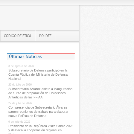
CÓDIGO DE ÉTICA
POLDEF
Últimas Noticias
3 de agosto de 2026
Subsecretario de Defensa participó en la
Cuenta Pública del Ministerio de Defensa
Nacional
29 de julio de 2026
Subsecretario Álvarez asiste a inauguración
de curso de preparación de Dotaciones
Antárticas de las FF.AA.
27 de julio de 2026
Con presencia de Subsecretario Álvarez
parten reuniones de trabajo para elaborar
nueva Política de Defensa
9 de julio de 2026
Presidente de la República visita Salitre 2026
y destaca la cooperación regional en