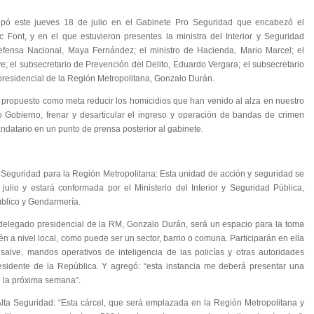
icipó este jueves 18 de julio en el Gabinete Pro Seguridad que encabezó el
c Font, y en el que estuvieron presentes la ministra del Interior y Seguridad
Defensa Nacional, Maya Fernández; el ministro de Hacienda, Mario Marcel; el
e; el subsecretario de Prevención del Delito, Eduardo Vergara; el subsecretario
 presidencial de la Región Metropolitana, Gonzalo Durán.
propuesto como meta reducir los homicidios que han venido al alza en nuestro
o Gobierno, frenar y desarticular el ingreso y operación de bandas de crimen
ndatario en un punto de prensa posterior al gabinete.
 Seguridad para la Región Metropolitana: Esta unidad de acción y seguridad se
ulio y estará conformada por el Ministerio del Interior y Seguridad Pública,
úblico y Gendarmería.
 delegado presidencial de la RM, Gonzalo Durán, será un espacio para la toma
n a nivel local, como puede ser un sector, barrio o comuna. Participarán en ella
nsalve, mandos operativos de inteligencia de las policías y otras autoridades
residente de la República. Y agregó: “esta instancia me deberá presentar una
e la próxima semana”.
lta Seguridad: “Esta cárcel, que será emplazada en la Región Metropolitana y