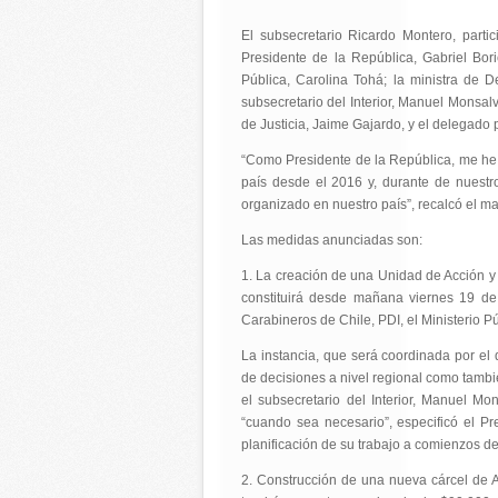
El subsecretario Ricardo Montero, part
Presidente de la República, Gabriel Bori
Pública, Carolina Tohá; la ministra de 
subsecretario del Interior, Manuel Monsalv
de Justicia, Jaime Gajardo, y el delegado
“Como Presidente de la República, me he 
país desde el 2016 y, durante de nuestr
organizado en nuestro país”, recalcó el ma
Las medidas anunciadas son:
1. La creación de una Unidad de Acción y
constituirá desde mañana viernes 19 de j
Carabineros de Chile, PDI, el Ministerio P
La instancia, que será coordinada por el
de decisiones a nivel regional como tambié
el subsecretario del Interior, Manuel Mo
“cuando sea necesario”, especificó el P
planificación de su trabajo a comienzos d
2. Construcción de una nueva cárcel de A