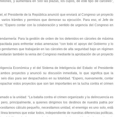
llones, y aumentará en 500 las plazas, los cupos, de este tipo de cárceles”,
cel, el Presidente de la República anunció que enviará al Congreso un proyecto
e varios trámites y permisos que demoran su ejecución. Para eso, el Jefe de
ivo: “Espero contar con la colaboración y sentido de urgencia del Congreso en
endarmería: Para la gestión de orden de los detenidos en cárceles de máxima
apacitada para enfrentar estas amenazas “con todo el apoyo del Gobierno y lo
on gendarmes que trabajarán en las cárceles de alta seguridad bajo un régimen
ecesitarán también la venia del Congreso mediante la aprobación de un proyecto
eligencia Económica y el del Sistema de Inteligencia del Estado: el Presidente
 ambos proyectos y anunció su discusión inmediata, lo que significa que la
seis días para ser despachados en su totalidad. “Espero, nuevamente, contar
spachar estos proyectos que son tan importantes en la lucha contra el crimen
lamado a la unidad: “La batalla contra el crimen organizado y la delincuencia es
pero, principalmente, a quienes dirigimos los destinos de nuestra patria por
cesitamos cálculo pequeño, necesitamos unidad, el enemigo es uno solo, está
la línea tenemos que estar todos, independiente de nuestras diferencias políticas.